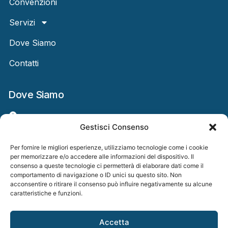
Convenzioni
Servizi
Dove Siamo
Contatti
Dove Siamo
Via Cavour n°122 Casal di Principe (CE) 81033
Gestisci Consenso
Tel: +39 081 34 14 213
Per fornire le migliori esperienze, utilizziamo tecnologie come i cookie
per memorizzare e/o accedere alle informazioni del dispositivo. Il
Email: info@studiodentisticoschiavone.it
consenso a queste tecnologie ci permetterà di elaborare dati come il
comportamento di navigazione o ID unici su questo sito. Non
acconsentire o ritirare il consenso può influire negativamente su alcune
caratteristiche e funzioni.
©Copyright 2026 - Studio Dentistico Dr. Giuseppe Schiavone . All
Rights Reserved -
Accetta
Privacy Policy
|
Cookie Policy
| P.iva 03332350614 - Via Cavour